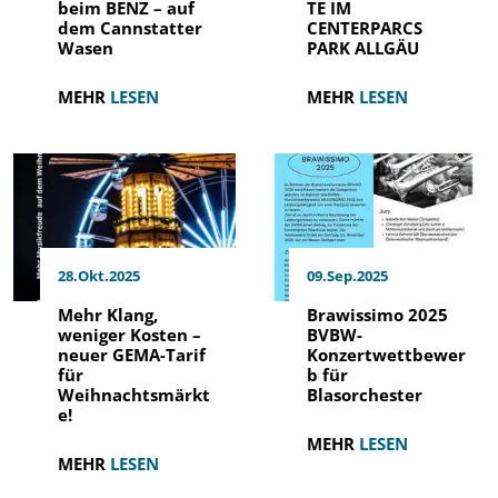
beim BENZ – auf
TE IM
dem Cannstatter
CENTERPARCS
Wasen
PARK ALLGÄU
MEHR
LESEN
MEHR
LESEN
28.Okt.2025
09.Sep.2025
Mehr Klang,
Brawissimo 2025
weniger Kosten –
BVBW-
neuer GEMA-Tarif
Konzertwettbewer
für
b für
Weihnachtsmärkt
Blasorchester
e!
MEHR
LESEN
MEHR
LESEN